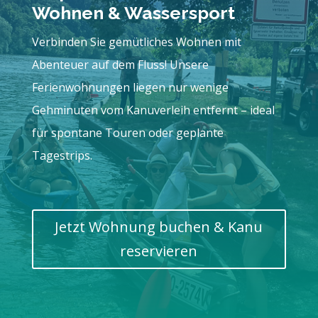
Wohnen & Wassersport
Verbinden Sie gemütliches Wohnen mit
Abenteuer auf dem Fluss! Unsere
Ferienwohnungen liegen nur wenige
Gehminuten vom Kanuverleih entfernt – ideal
für spontane Touren oder geplante
Tagestrips.
Jetzt Wohnung buchen & Kanu
reservieren